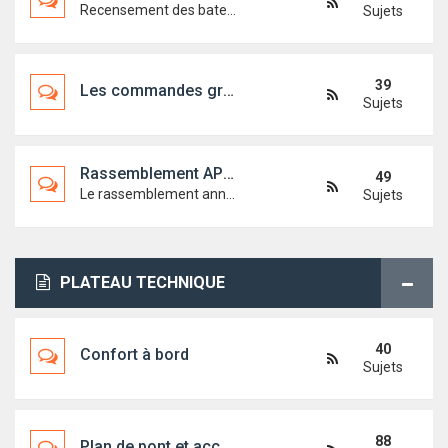
Recensement des bateaux
Sujets
39
Les commandes groupées
Sujets
Rassemblement APFIRST18
49
Le rassemblement annuel de l'association
Sujets
PLATEAU TECHNIQUE
40
Confort à bord
Sujets
88
Plan de pont et accastillage