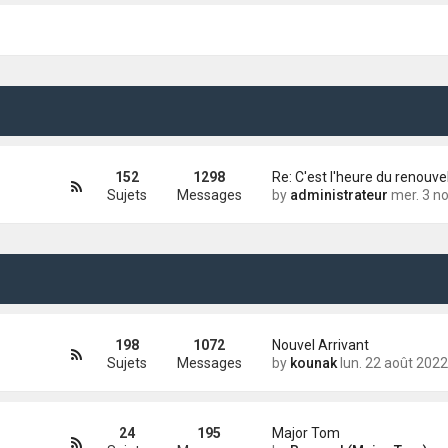
152
1298
Re: C'est l'heure du renouve
Sujets
Messages
by
administrateur
mer. 3 nov. 2021 1
198
1072
Nouvel Arrivant
Sujets
Messages
by
kounak
lun. 22 août 2022 13:
24
195
Major Tom