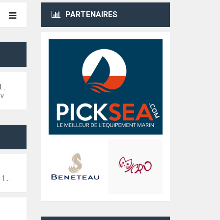
PARTENAIRES
l…
0:11
34