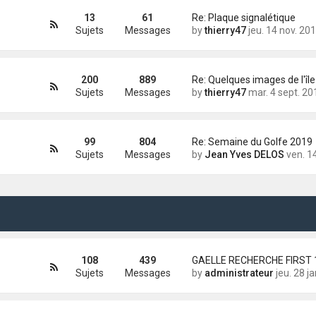
13
61
Re: Plaque signalétique
Sujets
Messages
by
thierry47
jeu. 14 nov. 2019 18
200
889
Re: Quelques images de l'île
Sujets
Messages
by
thierry47
mar. 4 sept. 2018 13
99
804
Re: Semaine du Golfe 2019
Sujets
Messages
by
Jean Yves DELOS
ven. 14 déc. 2018
108
439
Sujets
Messages
by
administrateur
jeu. 28 janv. 2021 