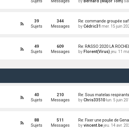
Sujets
Messages
by
Bernard (Major Tom)
sam. 22 mai 2
39
344
Sujets
Messages
by
Cédric31
mer. 15 juin 2022 16
49
609
Sujets
Messages
by
Florent(Virus)
jeu. 11 mars 2021 1
40
210
Re: Sous matelas respirant
Sujets
Messages
by
Chris33510
lun. 5 juin 2017 10
88
511
Re: Fixer une poulie de Gen
Sujets
Messages
by
vincent.be
jeu. 14 avr. 2022 16