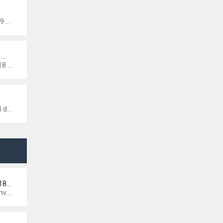
:04
 …
:39
 13:02
GAELLE RECHERCHE FIRST 18 QUI…
12:36