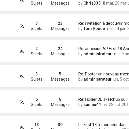
Sujets
Messages
by
Chris33510
mar. 29 mai 2012 13
7
23
Re: invitation à découvrir m
Sujets
Messages
by
Tom Pouce
mar. 14 juin 2016 23
2
24
Re: adhésion AP First 18 A
Sujets
Messages
by
administrateur
mer. 9 août 2017 
3
5
Sujets
Messages
by
administrateur
lun. 5 oct. 2015 1
6
8
Re: Fichier 3D sketchup du 
Sujets
Messages
by
sanlau44
lun. 23 oct. 2017 18
13
39
Le First 18 à l'honneur dans