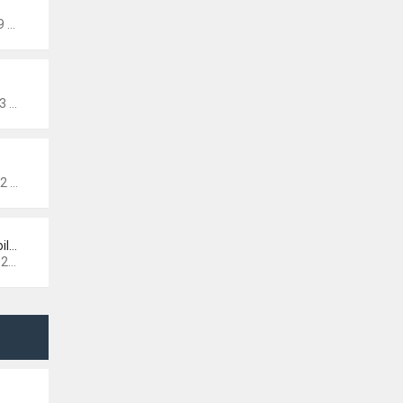
42
14
53
il…
21