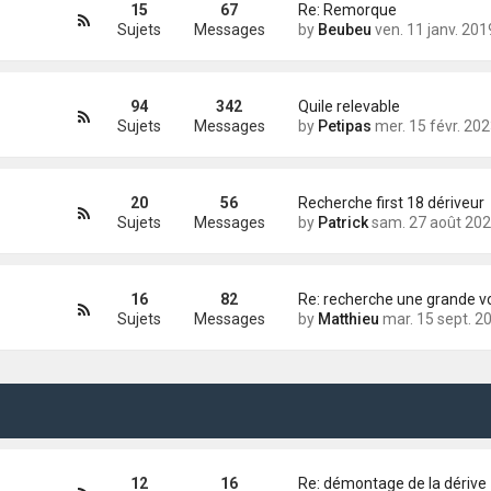
15
67
Re: Remorque
Sujets
Messages
by
Beubeu
ven. 11 janv. 2019 08:
94
342
Quile relevable
Sujets
Messages
by
Petipas
mer. 15 févr. 2023 17:
20
56
Recherche first 18 dériveur
Sujets
Messages
by
Patrick
sam. 27 août 2022 15:
16
82
Re: recherche une grande vo
Sujets
Messages
by
Matthieu
mar. 15 sept. 2020 17:
12
16
Re: démontage de la dérive