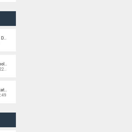
a D…
1
bol…
:15
Re: Matage/dématage et fixati…
2:49