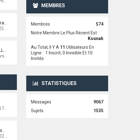
021 10:06
MEMBRES
Re: commande groupée safran N…
Membres
574
:51
Notre Membre Le Plus Récent Est
Kounak
Au Total, Il Y A
11
Utilisateurs En
Re: RASSO 2020 LA ROCHELLE et…
Ligne :: 1 Inscrit, 0 Invisible Et 10
8:00
Invités
STATISTIQUES
Messages
9067
s
:58
Sujets
1535
as…
:46