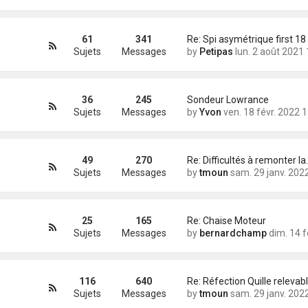
61
341
Re: Spi asymétrique first 18
Sujets
Messages
by
Petipas
lun. 2 août 2021 11
36
245
Sondeur Lowrance
Sujets
Messages
by
Yvon
ven. 18 févr. 2022 18:
49
270
Re: Difficultés à remonter la
Sujets
Messages
by
tmoun
sam. 29 janv. 2022 13
25
165
Re: Chaise Moteur
Sujets
Messages
by
bernardchamp
dim. 14 févr. 2021 
116
640
Re: Réfection Quille relevab
Sujets
Messages
by
tmoun
sam. 29 janv. 2022 14