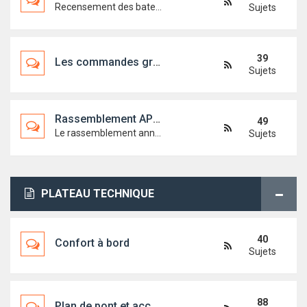
Recensement des bateaux
Sujets
39
Les commandes groupées
Sujets
Rassemblement APFIRST18
49
Le rassemblement annuel de l'association
Sujets
PLATEAU TECHNIQUE
40
Confort à bord
Sujets
88
Plan de pont et accastillage