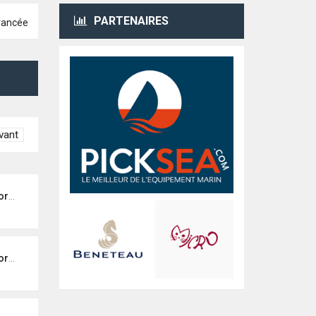
PARTENAIRES
avancée
vant
ons
ons