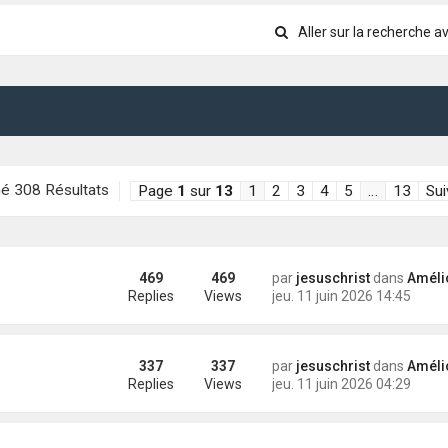
Aller sur la recherche 
é 308 Résultats
Page
1
sur
13
1
2
3
4
5
…
13
Sui
469
469
par
jesuschrist
dans
Améliorati
Replies
Views
jeu. 11 juin 2026 14:45
337
337
par
jesuschrist
dans
Améliorati
Replies
Views
jeu. 11 juin 2026 04:29