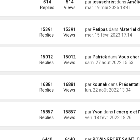
514
514
par
jesuschrist
dans
Améliorati
Replies
Views
mar. 19 mai 2026 18:41
15391
15391
par
Petipas
dans
Materiel div
Replies
Views
mer. 15 févr. 2023 17:14
15012
15012
par
Patrick
dans
Vous cherchez un embarquement, un bateau, un s
Replies
Views
sam. 27 août 2022 15:53
16881
16881
par
kounak
dans
Présentation des nouveaux arriv
Replies
Views
lun. 22 août 2022 13:34
15857
15857
par
Yvon
dans
l'energie et l'electronique emba
Replies
Views
ven. 18 févr. 2022 18:26
6440
6440
par
ROWINGPORT SAINTLOU