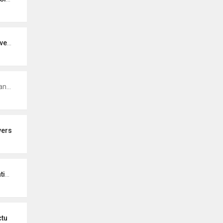
ers
ns
La flotte
vers
vants
ctu