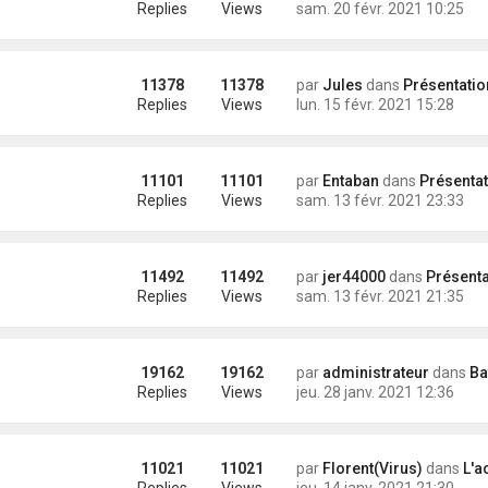
Replies
Views
sam. 20 févr. 2021 10:25
11378
11378
par
Jules
dans
Présentation des nouveaux arriv
Replies
Views
lun. 15 févr. 2021 15:28
11101
11101
par
Entaban
dans
Présentation des nouveaux arr
Replies
Views
sam. 13 févr. 2021 23:33
11492
11492
par
jer44000
dans
Présentation des nouveaux arri
Replies
Views
sam. 13 févr. 2021 21:35
19162
19162
par
administrateur
dans
Bate
Replies
Views
jeu. 28 janv. 2021 12:36
11021
11021
par
Florent(Virus)
dans
L'a