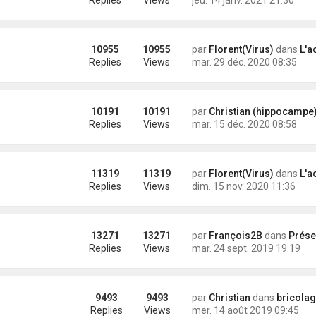
Replies
Views
jeu. 14 janv. 2021 21:30
10955
10955
par
Florent(Virus)
dans
L'a
Replies
Views
mar. 29 déc. 2020 08:35
10191
10191
par
Christian (hippocampe
Replies
Views
mar. 15 déc. 2020 08:58
11319
11319
par
Florent(Virus)
dans
L'a
Replies
Views
dim. 15 nov. 2020 11:36
13271
13271
par
François2B
dans
Présentation des nouveaux a
Replies
Views
mar. 24 sept. 2019 19:19
9493
9493
par
Christian
dans
bricolages et astuces dive
Replies
Views
mer. 14 août 2019 09:45