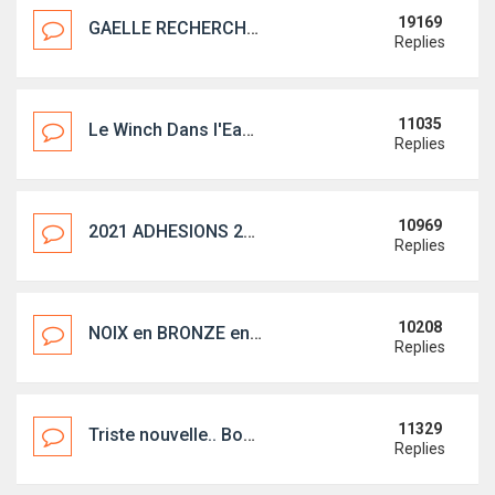
19169
GAELLE RECHERCHE FIRST 18 QUILLARD sur le 06
Replies
11035
Le Winch Dans l'Eau Ed5
Replies
10969
2021 ADHESIONS 2021 : c'est parti !
Replies
10208
NOIX en BRONZE en achat groupé
Replies
11329
Triste nouvelle.. Bon vent cher Noël(ex-Bisoupic)
Replies