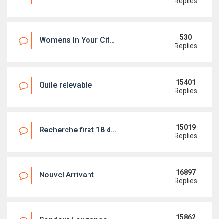
Replies
530
Womens In Your City - Anonymous Adult Dating - No Verify
Replies
15401
Quile relevable
Replies
15019
Recherche first 18 dériveur
Replies
16897
Nouvel Arrivant
Replies
15862