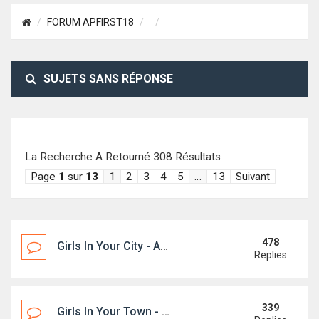
FORUM APFIRST18
SUJETS SANS RÉPONSE
La Recherche A Retourné 308 Résultats
Page
1
sur
13
1
2
3
4
5
…
13
Suivant
478
Girls In Your City - Anonymous Casual Dating - No Selfie
Replies
339
Girls In Your Town - Anonymous Casual Dating - No Selfie