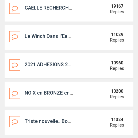
19167
GAELLE RECHERCHE FIRST 18 QUILLARD sur le 06
Replies
11029
Le Winch Dans l'Eau Ed5
Replies
10960
2021 ADHESIONS 2021 : c'est parti !
Replies
10200
NOIX en BRONZE en achat groupé
Replies
11324
Triste nouvelle.. Bon vent cher Noël(ex-Bisoupic)
Replies