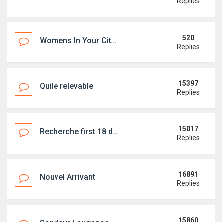
Replies
520
Womens In Your City - Anonymous Adult Dating - No Verify
Replies
15397
Quile relevable
Replies
15017
Recherche first 18 dériveur
Replies
16891
Nouvel Arrivant
Replies
15860