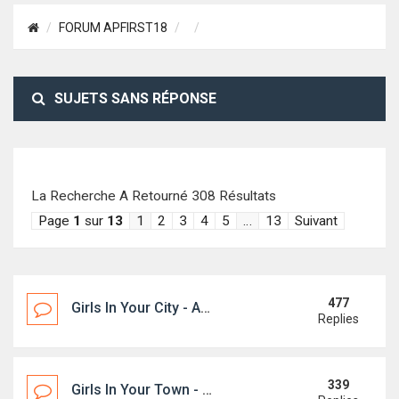
FORUM APFIRST18
SUJETS SANS RÉPONSE
La Recherche A Retourné 308 Résultats
Page
1
sur
13
1
2
3
4
5
…
13
Suivant
477
Girls In Your City - Anonymous Casual Dating - No Selfie
Replies
339
Girls In Your Town - Anonymous Casual Dating - No Selfie