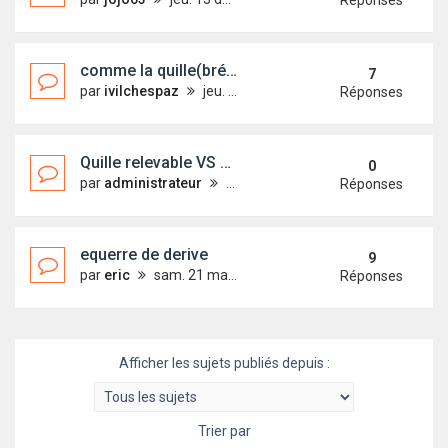
Réponses
comme la quille(bréchet) lâche
7
par
ivilchespaz
jeu. 15 nov. 2012 09:47
Réponses
Quille relevable VS Quille fixe sur l'estran
0
par
administrateur
mar. 6 nov. 2012 00:17
Réponses
equerre de derive
9
par
eric
sam. 21 mai 2011 10:59
Réponses
Afficher les sujets publiés depuis :
Trier par