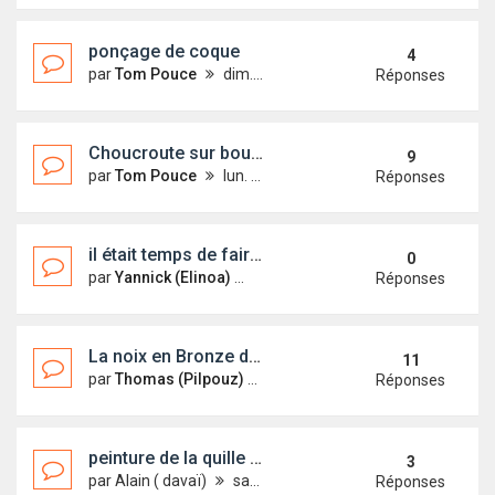
ponçage de coque
4
par
Tom Pouce
dim. 9 mars 2014 00:19
Réponses
Choucroute sur boulons des supports de quille
9
par
Tom Pouce
lun. 31 mars 2014 20:58
Réponses
il était temps de faire quelque chose !!!!
0
par
Yannick (Elinoa)
lun. 9 sept. 2013 07:55
Réponses
La noix en Bronze du mécanisme de relevage
11
par
Thomas (Pilpouz)
dim. 25 avr. 2010 10:31
Réponses
peinture de la quille relevable
3
par
Alain ( davaï)
sam. 15 janv. 2011 18:03
Réponses