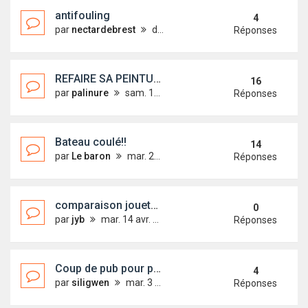
antifouling
4
par
nectardebrest
dim. 3 févr. 2013 11:07
Réponses
REFAIRE SA PEINTURE
16
par
palinure
sam. 12 sept. 2015 11:54
Réponses
Bateau coulé!!
14
par
Le baron
mar. 25 août 2015 14:56
Réponses
comparaison jouet18/fist18
0
par
jyb
mar. 14 avr. 2015 14:13
Réponses
Coup de pub pour prestataire honnête, sérieux et passionné
4
par
siligwen
mar. 3 mars 2015 20:49
Réponses