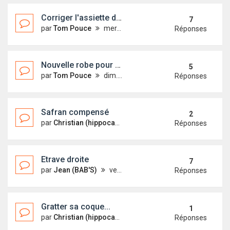
Corriger l'assiette de Tom Pouce
7
par
Tom Pouce
mer. 31 déc. 2014 15:21
Réponses
Nouvelle robe pour Tom Pouce
5
par
Tom Pouce
dim. 4 mai 2014 19:12
Réponses
Safran compensé
2
par
Christian (hippocampe)
ven. 27 juin 2014 12:14
Réponses
Etrave droite
7
par
Jean (BAB'S)
ven. 13 juin 2014 00:51
Réponses
Gratter sa coque...
1
par
Christian (hippocampe)
lun. 5 mai 2014 21:24
Réponses