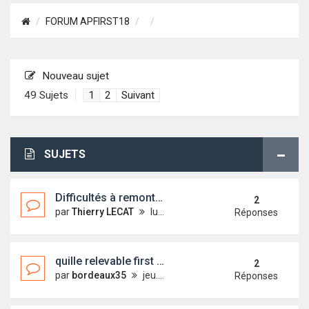
FORUM APFIRST18
Nouveau sujet
49 Sujets
1
2
Suivant
SUJETS
Difficultés à remonter la quille
2
par
Thierry LECAT
lun. 16 août 2021 16:47
Réponses
quille relevable first 22
2
par
bordeaux35
jeu. 13 juil. 2017 12:14
Réponses