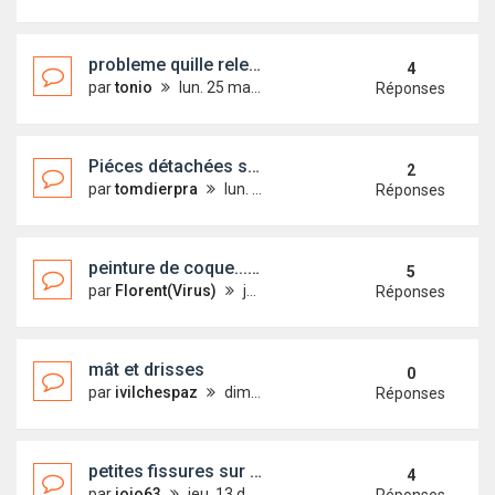
probleme quille relevable
4
par
tonio
lun. 25 mars 2013 08:57
Réponses
Piéces détachées système dérive
2
par
tomdierpra
lun. 18 mars 2013 11:44
Réponses
peinture de coque... sans peinture!
5
par
Florent(Virus)
jeu. 18 août 2011 13:11
Réponses
mât et drisses
0
par
ivilchespaz
dim. 30 déc. 2012 00:50
Réponses
petites fissures sur le coté de la coque
4
par
jojo63
jeu. 13 déc. 2012 09:18