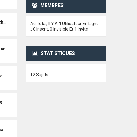
MEMBRES
ist
Au Total, Il Y A
1
Utilisateur En Ligne
:: 0 Inscrit, 0 Invisible Et 1 Invité
ian
STATISTIQUES
12 Sujets
ce
3
ga