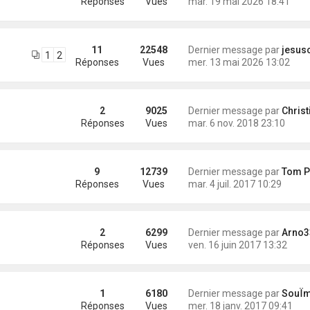
Réponses
Vues
mar. 19 mai 2026 18:41
11
22548
Dernier message par
jesuschr
1
2
Réponses
Vues
mer. 13 mai 2026 13:02
2
9025
Dernier message par
Christ
Réponses
Vues
mar. 6 nov. 2018 23:10
9
12739
Dernier message par
Tom Pou
Réponses
Vues
mar. 4 juil. 2017 10:29
2
6299
Dernier message par
Arno3
Réponses
Vues
ven. 16 juin 2017 13:32
1
6180
Dernier message par
SouÏman
Réponses
Vues
mer. 18 janv. 2017 09:41