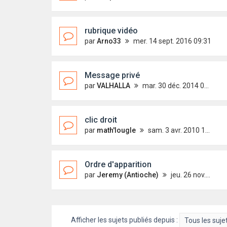
rubrique vidéo
par
Arno33
mer. 14 sept. 2016 09:31
Message privé
par
VALHALLA
mar. 30 déc. 2014 09:38
clic droit
par
math'lougle
sam. 3 avr. 2010 13:44
Ordre d'apparition
par
Jeremy (Antioche)
jeu. 26 nov. 2009 21:57
Afficher les sujets publiés depuis :