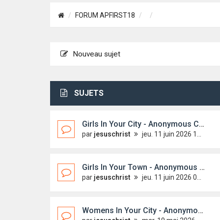
FORUM APFIRST18
Nouveau sujet
SUJETS
Girls In Your City - Anonymous Casual Dating - No Selfie
par
jesuschrist
jeu. 11 juin 2026 14:45
Girls In Your Town - Anonymous Casual Dating - No Selfie
par
jesuschrist
jeu. 11 juin 2026 04:29
Womens In Your City - Anonymous Adult Dating - No Verify