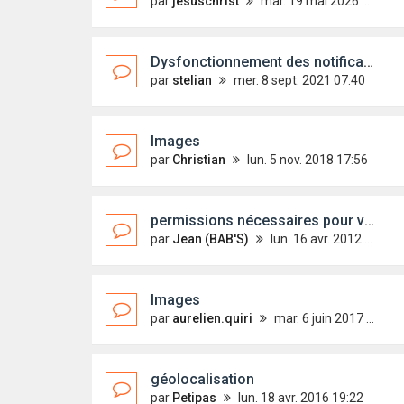
par
jesuschrist
mar. 19 mai 2026 18:41
Dysfonctionnement des notifications ?
par
stelian
mer. 8 sept. 2021 07:40
Images
par
Christian
lun. 5 nov. 2018 17:56
permissions nécessaires pour voir les fichiers joints
par
Jean (BAB'S)
lun. 16 avr. 2012 18:09
Images
par
aurelien.quiri
mar. 6 juin 2017 10:10
géolocalisation
par
Petipas
lun. 18 avr. 2016 19:22