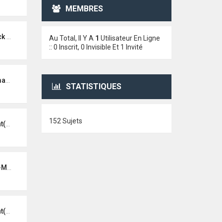
MEMBRES
noa)
Au Total, Il Y A
1
Utilisateur En Ligne
:: 0 Inscrit, 0 Invisible Et 1 Invité
ga
STATISTIQUES
152 Sujets
us)
NON
us)