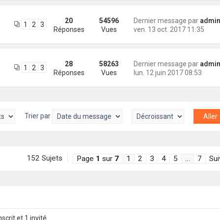
20
54596
Dernier message par
administra
1
2
3
Réponses
Vues
ven. 13 oct. 2017 11:35
28
58263
Dernier message par
administra
1
2
3
Réponses
Vues
lun. 12 juin 2017 08:53
Trier par
152 Sujets
Page
1
sur
7
1
2
3
4
5
…
7
Sui
scrit et 1 invité