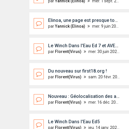
par
Yannick (Elinoa)
mer. 1 sept. 2021 17:31
Elinoa, une page est presque tournée !!!
par
Yannick (Elinoa)
mer. 9 juin 2021 10:19
Le Winch Dans l'Eau Ed 7 et AVENIR de l'AP FIRST 18 !
par
Florent(Virus)
mer. 30 juin 2021 16:10
Du nouveau sur first18.org !
par
Florent(Virus)
sam. 20 févr. 2021 10:25
Nouveau : Géolocalisation des adhérents !
par
Florent(Virus)
mer. 16 déc. 2020 15:35
Le Winch Dans l'Eau Ed5
par
Florent(Virus)
jeu. 14 janv. 2021 21:30