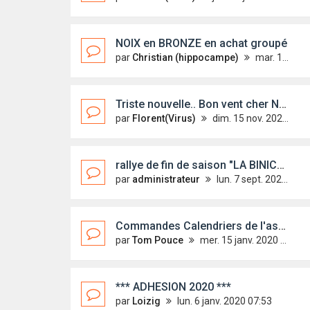
NOIX en BRONZE en achat groupé
par
Christian (hippocampe)
mar. 15 déc. 2020 08:58
Triste nouvelle.. Bon vent cher Noël(ex-Bisoupic)
par
Florent(Virus)
dim. 15 nov. 2020 11:36
rallye de fin de saison "LA BINICAISE 2020"
par
administrateur
lun. 7 sept. 2020 18:23
Commandes Calendriers de l'asso 2020.
par
Tom Pouce
mer. 15 janv. 2020 00:32
*** ADHESION 2020 ***
par
Loizig
lun. 6 janv. 2020 07:53