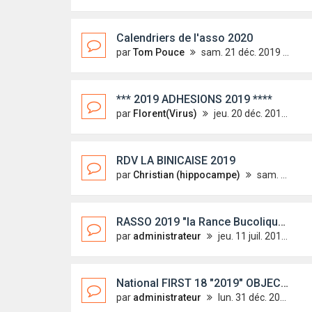
Calendriers de l'asso 2020
par
Tom Pouce
sam. 21 déc. 2019 21:41
*** 2019 ADHESIONS 2019 ****
par
Florent(Virus)
jeu. 20 déc. 2018 08:16
RDV LA BINICAISE 2019
par
Christian (hippocampe)
sam. 21 sept. 2019 10:25
RASSO 2019 "la Rance Bucolique" en photos
par
administrateur
jeu. 11 juil. 2019 12:13
National FIRST 18 "2019" OBJECTIF " LA RANCE Bucolique"
par
administrateur
lun. 31 déc. 2018 14:43