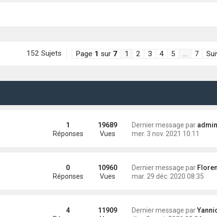
152 Sujets
Page
1
sur
7
1
2
3
4
5
…
7
Sui
1
19689
Dernier message par
administra
Réponses
Vues
mer. 3 nov. 2021 10:11
0
10960
Dernier message par
Florent(Vir
Réponses
Vues
mar. 29 déc. 2020 08:35
4
11909
Dernier message par
Yannick (Eli