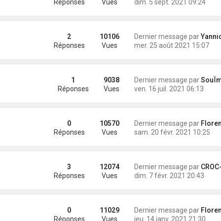
Réponses
Vues
dim. 5 sept. 2021 09:24
2
10106
Dernier message par
Yannick (Eli
Réponses
Vues
mer. 25 août 2021 15:07
1
9038
Dernier message par
SouÏman
Réponses
Vues
ven. 16 juil. 2021 06:13
0
10570
Dernier message par
Florent(Vir
Réponses
Vues
sam. 20 févr. 2021 10:25
3
12074
Dernier message par
CROC-MIG
Réponses
Vues
dim. 7 févr. 2021 20:43
0
11029
Dernier message par
Florent(Vir
Réponses
Vues
jeu. 14 janv. 2021 21:30