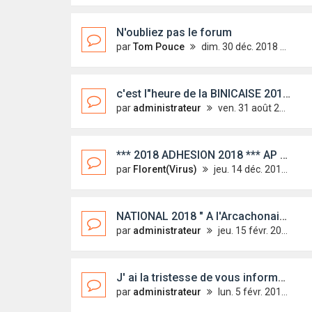
N'oubliez pas le forum
par
Tom Pouce
dim. 30 déc. 2018 19:17
c'est l"heure de la BINICAISE 2018 :-) 7ème édition
par
administrateur
ven. 31 août 2018 15:04
*** 2018 ADHESION 2018 *** AP FIRST 18
par
Florent(Virus)
jeu. 14 déc. 2017 17:22
NATIONAL 2018 " A l'Arcachonaise"
par
administrateur
jeu. 15 févr. 2018 13:33
J' ai la tristesse de vous informer du décès du capitaine de Galopin,.....
par
administrateur
lun. 5 févr. 2018 22:09