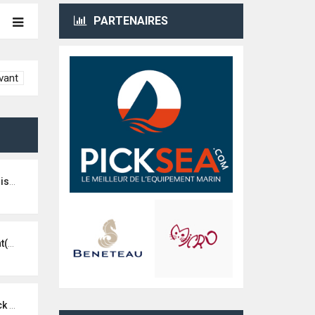
PARTENAIRES
vant
teur
us)
noa)