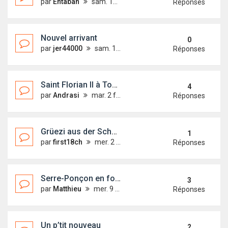
par
Entaban
sam. 13 févr. 2021 23:33
Réponses
Nouvel arrivant
0
par
jer44000
sam. 13 févr. 2021 21:35
Réponses
Saint Florian II à Toulon
4
par
Andrasi
mar. 2 févr. 2021 18:06
Réponses
Grüezi aus der Schweiz; Salut du suisse
1
par
first18ch
mer. 2 sept. 2020 12:39
Réponses
Serre-Ponçon en force!
3
par
Matthieu
mer. 9 sept. 2020 09:49
Réponses
Un p’tit nouveau
2