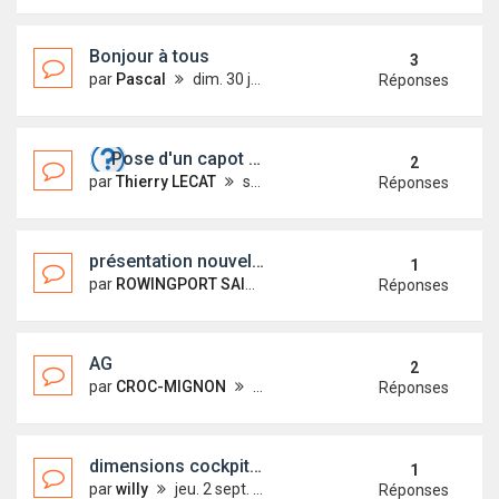
Bonjour à tous
3
par
Pascal
dim. 30 janv. 2022 10:40
Réponses
Pose d'un capot avant en plexiglass.
2
par
Thierry LECAT
sam. 30 oct. 2021 17:17
Réponses
présentation nouvel arrivant
1
par
ROWINGPORT SAINTLOUIS
lun. 25 oct. 2021 09:38
Réponses
AG
2
par
CROC-MIGNON
sam. 9 oct. 2021 10:56
Réponses
dimensions cockpit first 18
1
par
willy
jeu. 2 sept. 2021 18:54
Réponses