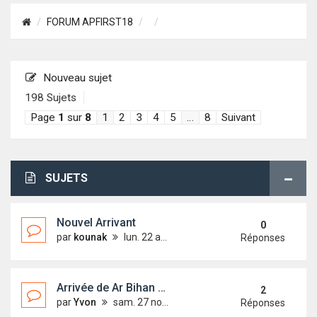
FORUM APFIRST18
Nouveau sujet
198 Sujets
Page
1
sur
8
1
2
3
4
5
…
8
Suivant
SUJETS
Nouvel Arrivant
0
par
kounak
lun. 22 août 2022 13:34
Réponses
Arrivée de Ar Bihan (ex Harmattan 2)
2
par
Yvon
sam. 27 nov. 2021 06:44
Réponses