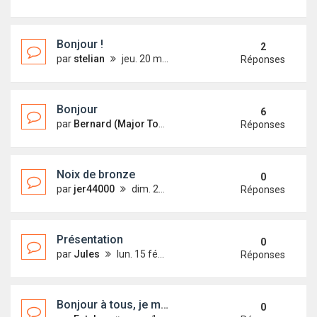
Bonjour !
2
par
stelian
jeu. 20 mai 2021 21:33
Réponses
Bonjour
6
par
Bernard (Major Tom)
sam. 22 mai 2021 09:36
Réponses
Noix de bronze
0
par
jer44000
dim. 21 févr. 2021 20:48
Réponses
Présentation
0
par
Jules
lun. 15 févr. 2021 15:28
Réponses
Bonjour à tous, je me prèsente
0