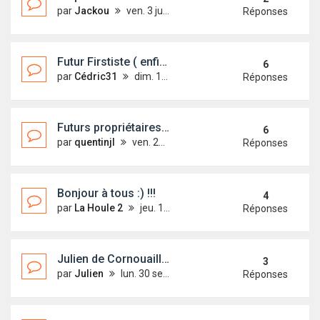
par
Jackou
ven. 3 juil. 2020 11:54
Réponses
Futur Firstiste ( enfin j’espère...)
6
par
Cédric31
dim. 16 févr. 2020 13:54
Réponses
Futurs propriétaires sur St Malo
6
par
quentinjl
ven. 27 juil. 2018 21:39
Réponses
Bonjour à tous :) !!!
4
par
La Houle 2
jeu. 16 août 2018 11:23
Réponses
Julien de Cornouaille (Ael Du)
3
par
Julien
lun. 30 sept. 2019 10:16
Réponses